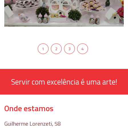
1
2
3
4
Servir com excelência é uma arte!
Onde estamos
Guilherme Lorenzeti, 58